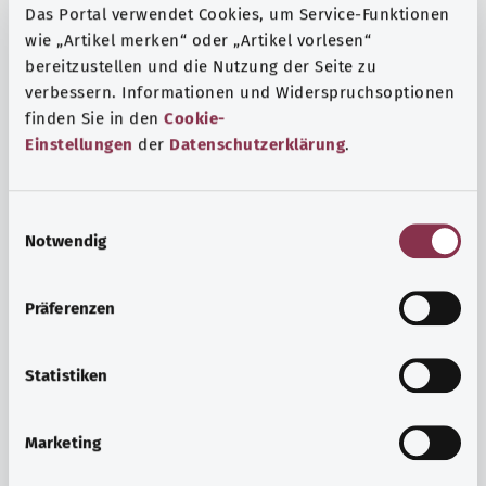
Das Portal verwendet Cookies, um Service-Funktionen
wie „Artikel merken“ oder „Artikel vorlesen“
bereitzustellen und die Nutzung der Seite zu
verbessern. Informationen und Widerspruchsoptionen
finden Sie in den
Cookie-
Einstellungen
der
Datenschutzerklärung
.
E
Notwendig
i
n
w
Präferenzen
i
Ruh ve huzur
l
Spor mu, meditasyon mu? Günlük yaşamın stres ve
l
Statistiken
sıkıntılarıyla başa çıkmak, iç huzuru arttırmak veya
i
dinlenmek için çeşitli önlemler vardır.
g
Marketing
u
Ayrıntılı bilgi edinin
n