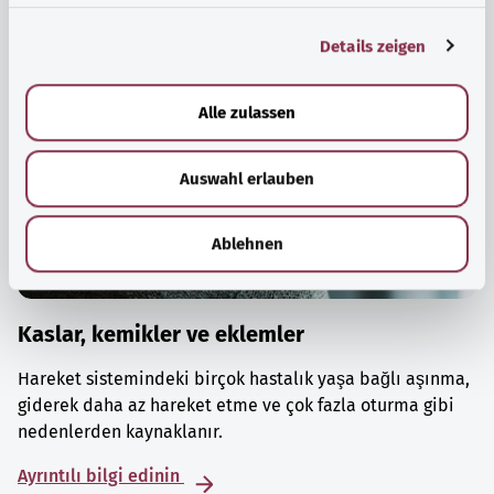
g
Details zeigen
s
a
u
Alle zulassen
s
w
Auswahl erlauben
a
h
l
Ablehnen
Kaslar, kemikler ve eklemler
Hareket sistemindeki birçok hastalık yaşa bağlı aşınma,
giderek daha az hareket etme ve çok fazla oturma gibi
nedenlerden kaynaklanır.
Ayrıntılı bilgi edinin