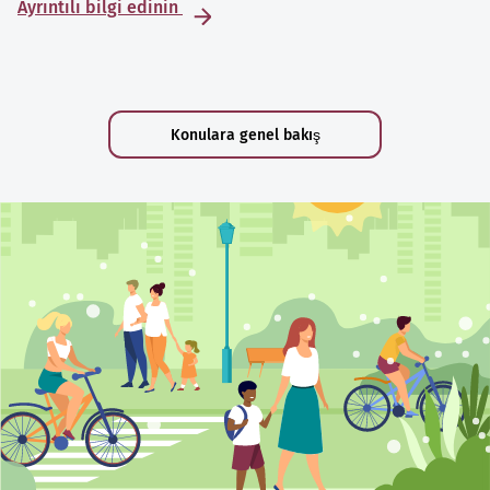
Ayrıntılı bilgi edinin
Konulara genel bakış