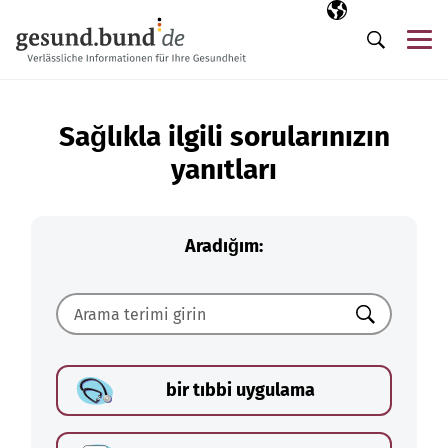
Gezinme menüsünü atla
Seçili dil
TR
Me
Arama
Sağlıkla ilgili sorularınızın
yanıtları
Aradığım:
Ara
bir tıbbi uygulama