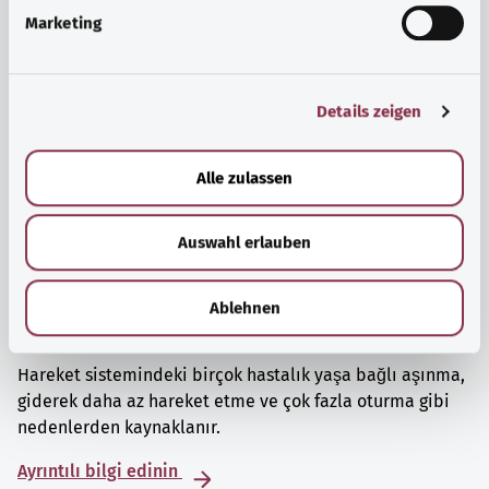
g
Marketing
u
n
g
Details zeigen
s
a
u
Alle zulassen
s
w
Auswahl erlauben
a
h
l
Ablehnen
Kaslar, kemikler ve eklemler
Hareket sistemindeki birçok hastalık yaşa bağlı aşınma,
giderek daha az hareket etme ve çok fazla oturma gibi
nedenlerden kaynaklanır.
Ayrıntılı bilgi edinin