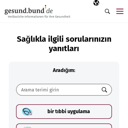
Gezinme menüsünü atla
Seçili dil
TR
Me
Arama
Sağlıkla ilgili sorularınızın
yanıtları
Aradığım:
Ara
bir tıbbi uygulama