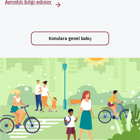
Ayrıntılı bilgi edinin
Konulara genel bakış