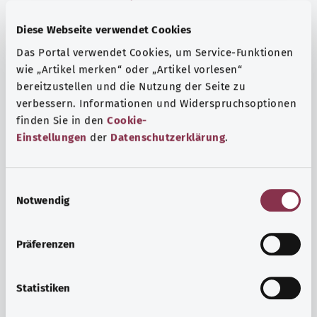
Diese Webseite verwendet Cookies
Das Portal verwendet Cookies, um Service-Funktionen
wie „Artikel merken“ oder „Artikel vorlesen“
bereitzustellen und die Nutzung der Seite zu
verbessern. Informationen und Widerspruchsoptionen
finden Sie in den
Cookie-
Einstellungen
der
Datenschutzerklärung
.
E
Notwendig
i
Ruh ve huzur
n
w
Spor mu, meditasyon mu? Günlük yaşamın stres ve
Präferenzen
i
sıkıntılarıyla başa çıkmak, iç huzuru arttırmak veya
l
dinlenmek için çeşitli önlemler vardır.
l
Statistiken
i
Ayrıntılı bilgi edinin