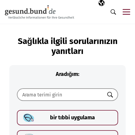
Gezinme menüsünü atla
Seçili dil
TR
Me
Arama
Sağlıkla ilgili sorularınızın
yanıtları
Aradığım:
Ara
bir tıbbi uygulama