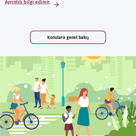
Ayrıntılı bilgi edinin
Konulara genel bakış