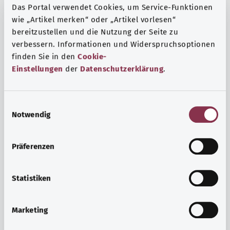
Das Portal verwendet Cookies, um Service-Funktionen
wie „Artikel merken“ oder „Artikel vorlesen“
bereitzustellen und die Nutzung der Seite zu
verbessern. Informationen und Widerspruchsoptionen
finden Sie in den
Cookie-
Einstellungen
der
Datenschutzerklärung
.
E
Notwendig
i
n
w
Präferenzen
i
Ruh ve huzur
l
Spor mu, meditasyon mu? Günlük yaşamın stres ve
l
Statistiken
sıkıntılarıyla başa çıkmak, iç huzuru arttırmak veya
i
dinlenmek için çeşitli önlemler vardır.
g
Marketing
u
Ayrıntılı bilgi edinin
n