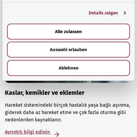
g
Details zeigen
s
a
u
Alle zulassen
s
w
Auswahl erlauben
a
h
l
Ablehnen
Kaslar, kemikler ve eklemler
Hareket sistemindeki birçok hastalık yaşa bağlı aşınma,
giderek daha az hareket etme ve çok fazla oturma gibi
nedenlerden kaynaklanır.
Ayrıntılı bilgi edinin