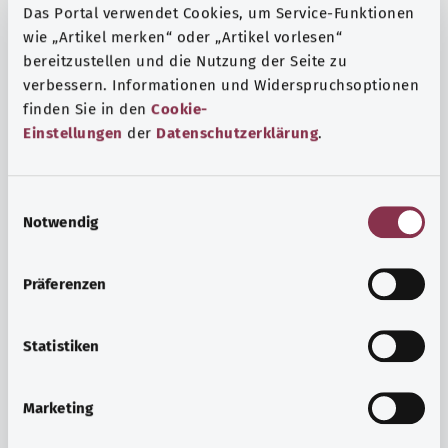
Das Portal verwendet Cookies, um Service-Funktionen
wie „Artikel merken“ oder „Artikel vorlesen“
bereitzustellen und die Nutzung der Seite zu
verbessern. Informationen und Widerspruchsoptionen
finden Sie in den
Cookie-
Einstellungen
der
Datenschutzerklärung
.
E
Notwendig
i
n
w
Präferenzen
i
Ruh ve huzur
l
Spor mu, meditasyon mu? Günlük yaşamın stres ve
l
Statistiken
sıkıntılarıyla başa çıkmak, iç huzuru arttırmak veya
i
dinlenmek için çeşitli önlemler vardır.
g
Marketing
u
Ayrıntılı bilgi edinin
n