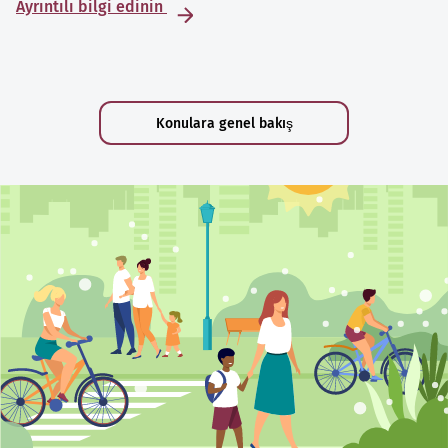
Ayrıntılı bilgi edinin
Konulara genel bakış