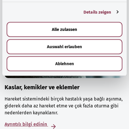
g
Details zeigen
s
a
u
Alle zulassen
s
w
Auswahl erlauben
a
h
l
Ablehnen
Kaslar, kemikler ve eklemler
Hareket sistemindeki birçok hastalık yaşa bağlı aşınma,
giderek daha az hareket etme ve çok fazla oturma gibi
nedenlerden kaynaklanır.
Ayrıntılı bilgi edinin