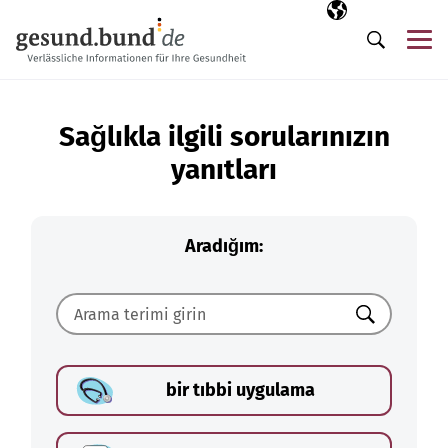
Gezinme menüsünü atla
Seçili dil
TR
Me
Arama
Sağlıkla ilgili sorularınızın
yanıtları
Aradığım:
Ara
bir tıbbi uygulama