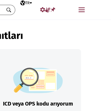
Seçili dil
TR
Menü
Ara
ıtları
ICD veya OPS kodu arıyorum