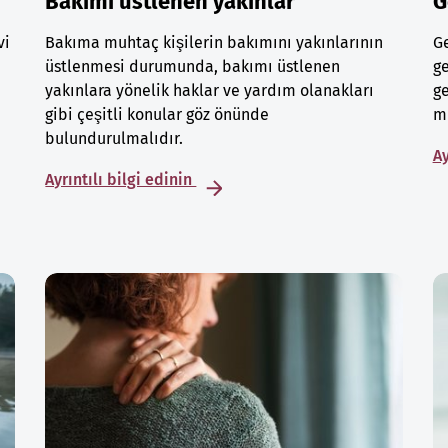
Bakımı üstlenen yakınlar
G
vi
Bakıma muhtaç kişilerin bakımını yakınlarının
Ge
üstlenmesi durumunda, bakımı üstlenen
ge
yakınlara yönelik haklar ve yardım olanakları
ge
gibi çeşitli konular göz önünde
mu
bulundurulmalıdır.
Ay
Ayrıntılı bilgi edinin