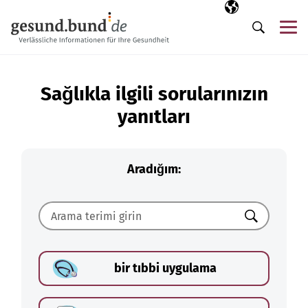
Gezinme menüsünü atla
Seçili dil
TR
Me
Arama
Sağlıkla ilgili sorularınızın
yanıtları
Aradığım:
Ara
bir tıbbi uygulama