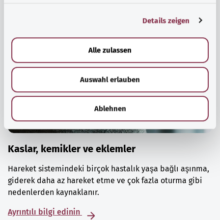
g
Details zeigen
s
a
u
Alle zulassen
s
w
Auswahl erlauben
a
h
l
Ablehnen
Kaslar, kemikler ve eklemler
Hareket sistemindeki birçok hastalık yaşa bağlı aşınma,
giderek daha az hareket etme ve çok fazla oturma gibi
nedenlerden kaynaklanır.
Ayrıntılı bilgi edinin