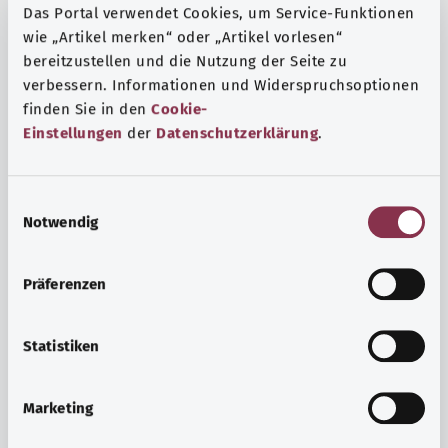
Das Portal verwendet Cookies, um Service-Funktionen
wie „Artikel merken“ oder „Artikel vorlesen“
bereitzustellen und die Nutzung der Seite zu
verbessern. Informationen und Widerspruchsoptionen
finden Sie in den
Cookie-
Einstellungen
der
Datenschutzerklärung
.
E
Notwendig
i
n
w
Präferenzen
i
Ruh ve huzur
l
Spor mu, meditasyon mu? Günlük yaşamın stres ve
l
Statistiken
sıkıntılarıyla başa çıkmak, iç huzuru arttırmak veya
i
dinlenmek için çeşitli önlemler vardır.
g
Marketing
u
Ayrıntılı bilgi edinin
n