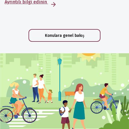
Ayrıntılı bilgi edinin
Konulara genel bakış