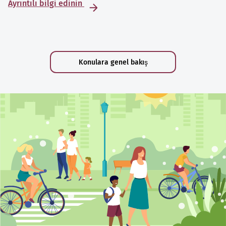
Ayrıntılı bilgi edinin
Konulara genel bakış