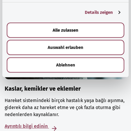
g
Details zeigen
s
a
u
Alle zulassen
s
w
Auswahl erlauben
a
h
l
Ablehnen
Kaslar, kemikler ve eklemler
Hareket sistemindeki birçok hastalık yaşa bağlı aşınma,
giderek daha az hareket etme ve çok fazla oturma gibi
nedenlerden kaynaklanır.
Ayrıntılı bilgi edinin