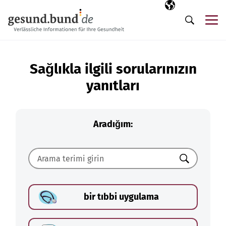
Gezinme menüsünü atla
Seçili dil
TR
Me
Arama
Sağlıkla ilgili sorularınızın
yanıtları
Aradığım:
Ara
bir tıbbi uygulama