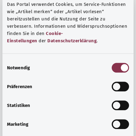
Das Portal verwendet Cookies, um Service-Funktionen
wie „Artikel merken“ oder „Artikel vorlesen“
bereitzustellen und die Nutzung der Seite zu
verbessern. Informationen und Widerspruchsoptionen
finden Sie in den
Cookie-
Einstellungen
der
Datenschutzerklärung
.
E
Notwendig
i
n
w
Präferenzen
i
Ruh ve huzur
l
Spor mu, meditasyon mu? Günlük yaşamın stres ve
l
Statistiken
sıkıntılarıyla başa çıkmak, iç huzuru arttırmak veya
i
dinlenmek için çeşitli önlemler vardır.
g
Marketing
u
Ayrıntılı bilgi edinin
n