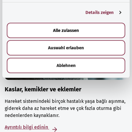
g
Details zeigen
s
a
u
Alle zulassen
s
w
Auswahl erlauben
a
h
l
Ablehnen
Kaslar, kemikler ve eklemler
Hareket sistemindeki birçok hastalık yaşa bağlı aşınma,
giderek daha az hareket etme ve çok fazla oturma gibi
nedenlerden kaynaklanır.
Ayrıntılı bilgi edinin