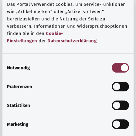
Das Portal verwendet Cookies, um Service-Funktionen
wie „Artikel merken“ oder „Artikel vorlesen“
bereitzustellen und die Nutzung der Seite zu
verbessern. Informationen und Widerspruchsoptionen
finden Sie in den
Cookie-
Einstellungen
der
Datenschutzerklärung
.
E
Notwendig
i
n
w
Präferenzen
i
Ruh ve huzur
l
Spor mu, meditasyon mu? Günlük yaşamın stres ve
l
Statistiken
sıkıntılarıyla başa çıkmak, iç huzuru arttırmak veya
i
dinlenmek için çeşitli önlemler vardır.
g
Marketing
u
Ayrıntılı bilgi edinin
n