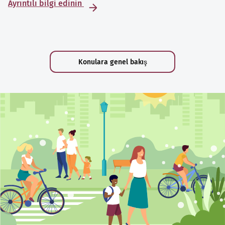
Ayrıntılı bilgi edinin
Konulara genel bakış