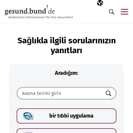
Gezinme menüsünü atla
Seçili dil
TR
Me
Arama
Sağlıkla ilgili sorularınızın
yanıtları
Aradığım:
Ara
bir tıbbi uygulama