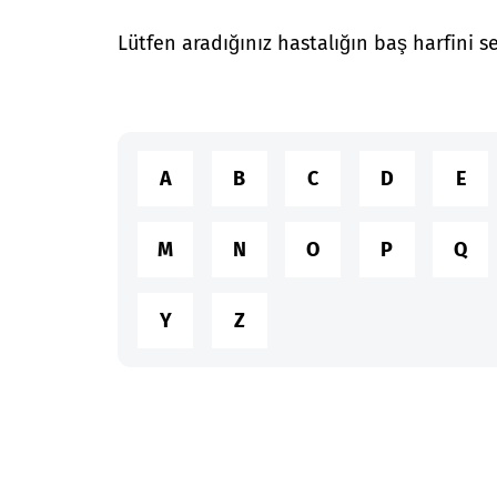
Lütfen aradığınız hastalığın baş harfini se
A
B
C
D
E
M
N
O
P
Q
Y
Z