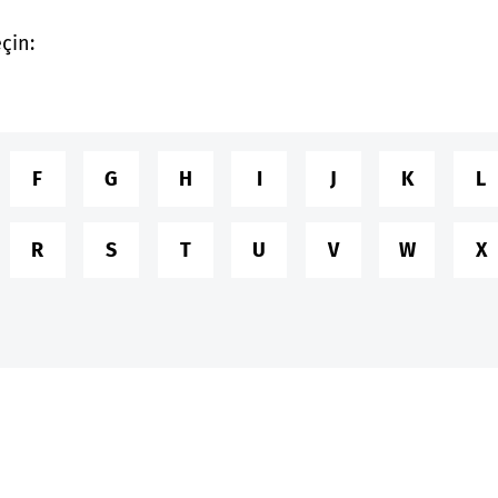
çin:
F
G
H
I
J
K
L
R
S
T
U
V
W
X