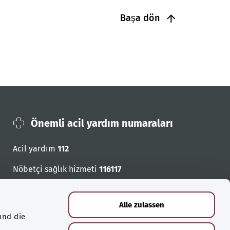
Başa dön
Önemli acil yardım numaraları
Acil yardım
112
Nöbetçi sağlık hizmeti
116117
Acil cagri numaralari
Alle zulassen
und die