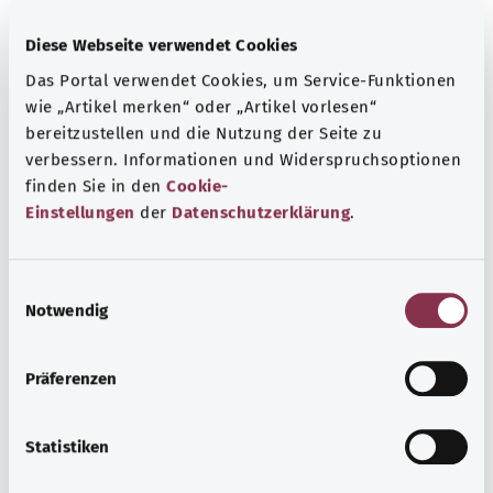
Diese Webseite verwendet Cookies
Obsesif kompulsif bozukluk
Das Portal verwendet Cookies, um Service-Funktionen
wie „Artikel merken“ oder „Artikel vorlesen“
Obstrüktif uyku apnesi (OSA)
bereitzustellen und die Nutzung der Seite zu
verbessern. Informationen und Widerspruchsoptionen
finden Sie in den
Cookie-
Omur kırığı
Einstellungen
der
Datenschutzerklärung
.
Omuz ağrısı
E
Notwendig
i
n
Ön diz ağrısı
w
Präferenzen
i
l
Orta Doğu Solunum Sendromu (MERS)
l
Statistiken
i