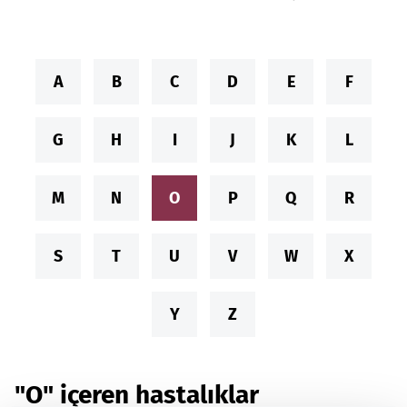
A
B
C
D
E
F
G
H
I
J
K
L
M
N
O
P
Q
R
S
T
U
V
W
X
Y
Z
"O" içeren hastalıklar