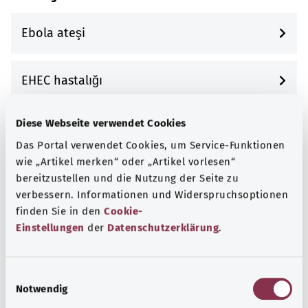
Ebola ateşi
EHEC hastalığı
Diese Webseite verwendet Cookies
El bileği yaralanması
Das Portal verwendet Cookies, um Service-Funktionen
wie „Artikel merken“ oder „Artikel vorlesen“
El, ayak ve ağız hastalığı HFMK
bereitzustellen und die Nutzung der Seite zu
verbessern. Informationen und Widerspruchsoptionen
finden Sie in den
Cookie-
Endokardit
Einstellungen
der
Datenschutzerklärung
.
Endometriozis
E
Notwendig
i
n