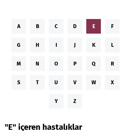
A
B
C
D
E
F
G
H
I
J
K
L
M
N
O
P
Q
R
S
T
U
V
W
X
Y
Z
"E" içeren hastalıklar