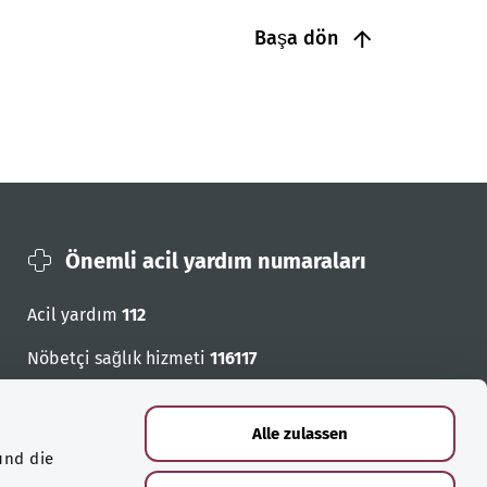
Başa dön
Önemli acil yardım numaraları
Acil yardım
112
Nöbetçi sağlık hizmeti
116117
Acil cagri numaralari
Alle zulassen
und die