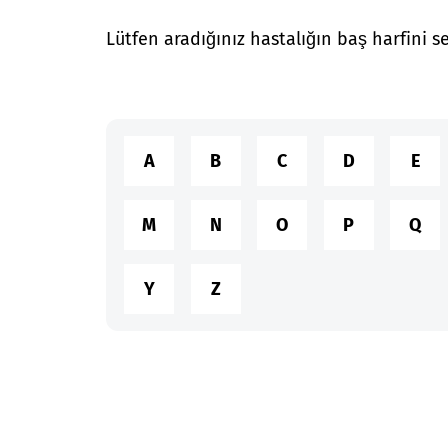
Lütfen aradığınız hastalığın baş harfini se
A
B
C
D
E
M
N
O
P
Q
Y
Z