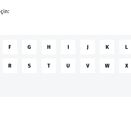
çin:
F
G
H
I
J
K
L
R
S
T
U
V
W
X