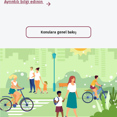
Ayrıntılı bilgi edinin
Konulara genel bakış