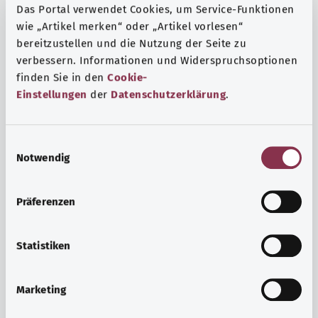
Das Portal verwendet Cookies, um Service-Funktionen
wie „Artikel merken“ oder „Artikel vorlesen“
bereitzustellen und die Nutzung der Seite zu
verbessern. Informationen und Widerspruchsoptionen
finden Sie in den
Cookie-
Einstellungen
der
Datenschutzerklärung
.
E
Notwendig
i
n
w
Präferenzen
i
Ruh ve huzur
l
Spor mu, meditasyon mu? Günlük yaşamın stres ve
l
Statistiken
sıkıntılarıyla başa çıkmak, iç huzuru arttırmak veya
i
dinlenmek için çeşitli önlemler vardır.
g
Marketing
u
Ayrıntılı bilgi edinin
n