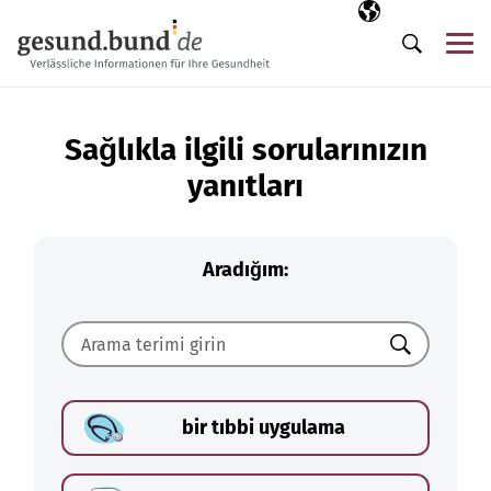
Gezinme menüsünü atla
Seçili dil
TR
Me
Arama
Sağlıkla ilgili sorularınızın
yanıtları
Aradığım:
Ara
bir tıbbi uygulama