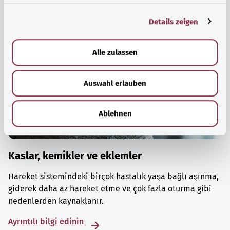
g
Details zeigen
s
a
u
Alle zulassen
s
w
Auswahl erlauben
a
h
l
Ablehnen
Kaslar, kemikler ve eklemler
Hareket sistemindeki birçok hastalık yaşa bağlı aşınma,
giderek daha az hareket etme ve çok fazla oturma gibi
nedenlerden kaynaklanır.
Ayrıntılı bilgi edinin