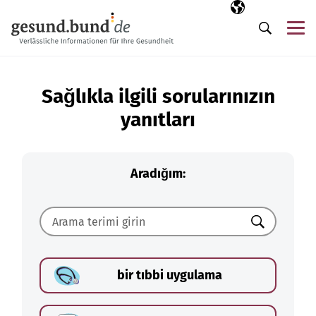
Gezinme menüsünü atla
Seçili dil
TR
Me
Arama
Sağlıkla ilgili sorularınızın
yanıtları
Aradığım:
Ara
bir tıbbi uygulama