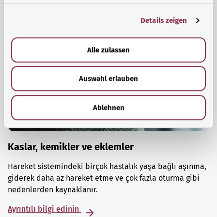
g
Details zeigen
s
a
u
Alle zulassen
s
w
Auswahl erlauben
a
h
l
Ablehnen
Kaslar, kemikler ve eklemler
Hareket sistemindeki birçok hastalık yaşa bağlı aşınma,
giderek daha az hareket etme ve çok fazla oturma gibi
nedenlerden kaynaklanır.
Ayrıntılı bilgi edinin