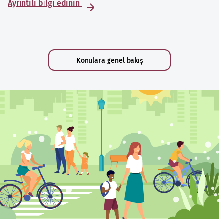
Ayrıntılı bilgi edinin
Konulara genel bakış