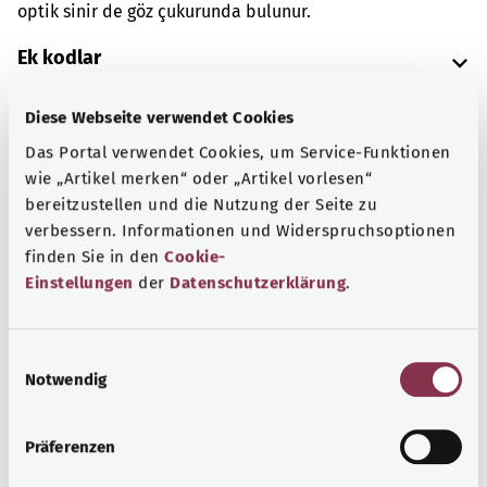
optik sinir de göz çukurunda bulunur.
Ek kodlar
Diese Webseite verwendet Cookies
Not
Das Portal verwendet Cookies, um Service-Funktionen
wie „Artikel merken“ oder „Artikel vorlesen“
bereitzustellen und die Nutzung der Seite zu
verbessern. Informationen und Widerspruchsoptionen
Kaynak
finden Sie in den
Cookie-
Federal Sağlık Bakanlığı (BMG) adına "Was hab' ich?"
Einstellungen
der
Datenschutzerklärung
.
gemeinnützige GmbH tarafından sağlanmıştır.
E
Notwendig
i
Başa dön
n
w
Präferenzen
i
gesund.bund.de