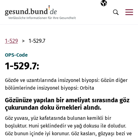
Gezinme menüsünü atla
Seçili dil
TR
Me
Arama
1-529
1-529.7
OPS-Code
1-529.7:
Gözde ve uzantılarında insizyonel biyopsi: Gözün diğer
bölümlerinde insizyonel biyopsi: Orbita
Gözünüze yapılan bir ameliyat sırasında göz
çukurundan doku örnekleri alındı.
Göz yuvası, yüz kafatasında bulunan kemikli bir
boşluktur. Huni şeklindedir ve yağ dokusu ile doludur.
Göz bunun içinde iyi korunur. Göz kasları, gözyaşı bezi ve