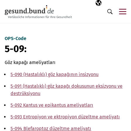
Gezinme menüsünü atla
Seçili dil
TR
Me
Arama
OPS-Code
5-09:
Göz kapağı ameliyatları
5-090 (Hastalıklı) göz kapağının insizyonu
5-091 (Hastalıklı) göz kapağı dokusunun eksizyonu ve
destrüksiyonu
5-092 Kantus ve epikantus ameliyatları
5-093 Entropiyon ve ektropiyon düzeltme ameliyatı
5-094 Blefaroptoz düzeltme ameliyatı