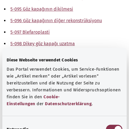
5-095 Göz kapağının dikilmesi
5-096 Göz kapağının diğer rekonstrüksiyonu
5-097 Blefaroplasti
5-098 Dikey göz kapağı uzatma
5-099 Diğer göz kapağı ameliyatları
Diese Webseite verwendet Cookies
Not
Das Portal verwendet Cookies, um Service-Funktionen
wie „Artikel merken“ oder „Artikel vorlesen“
bereitzustellen und die Nutzung der Seite zu
verbessern. Informationen und Widerspruchsoptionen
Kaynak
finden Sie in den
Cookie-
The explanations of ICD and OPS codes are provided by
Einstellungen
der
Datenschutzerklärung
.
the non-profit organization “Was hab’ ich?”
gemeinnützige GmbH on behalf of the Federal Ministry of
E
Health (BMG).