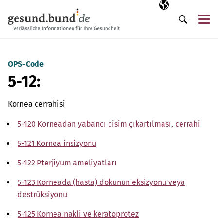
Gezinme menüsünü atla
Seçili dil
TR
Me
Arama
OPS-Code
5-12:
Kornea cerrahisi
5-120 Korneadan yabancı cisim çıkartılması, cerrahi
5-121 Kornea insizyonu
5-122 Pterjiyum ameliyatları
5-123 Korneada (hasta) dokunun eksizyonu veya
destrüksiyonu
5-125 Kornea nakli ve keratoprotez