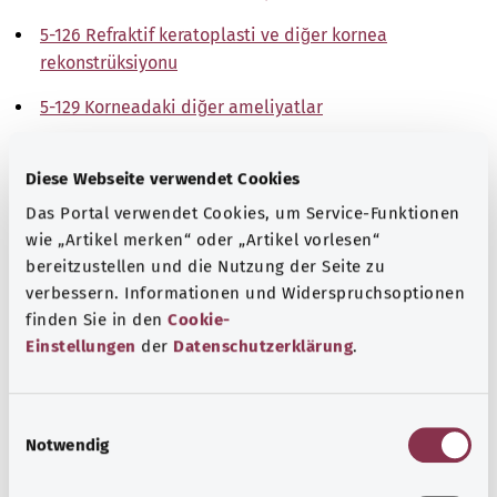
5-126 Refraktif keratoplasti ve diğer kornea
rekonstrüksiyonu
5-129 Korneadaki diğer ameliyatlar
Not
Diese Webseite verwendet Cookies
Das Portal verwendet Cookies, um Service-Funktionen
wie „Artikel merken“ oder „Artikel vorlesen“
Kaynak
bereitzustellen und die Nutzung der Seite zu
The explanations of ICD and OPS codes are provided by
verbessern. Informationen und Widerspruchsoptionen
the non-profit organization “Was hab’ ich?”
finden Sie in den
Cookie-
Einstellungen
der
Datenschutzerklärung
.
gemeinnützige GmbH on behalf of the Federal Ministry of
Health (BMG).
E
Notwendig
i
n