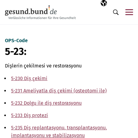
Gezinme menüsünü atla
Seçili dil
TR
Me
Arama
OPS-Code
5-23:
Dişlerin çekilmesi ve restorasyonu
5-230 Diş çekimi
5-231 Ameliyatla diş çekimi (osteotomi ile)
5-232 Dolgu ile diş restorasyonu
5-233 Diş protezi
5-235 Diş replantasyonu, transplantasyonu,
implantasyonu ve stabilizasyonu