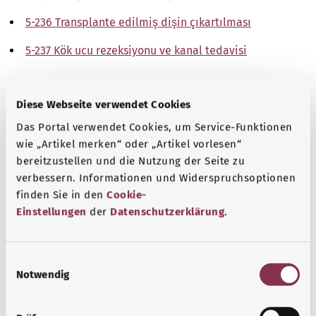
5-236 Transplante edilmiş dişin çıkartılması
5-237 Kök ucu rezeksiyonu ve kanal tedavisi
Not
Diese Webseite verwendet Cookies
Das Portal verwendet Cookies, um Service-Funktionen
Kaynak
wie „Artikel merken“ oder „Artikel vorlesen“
bereitzustellen und die Nutzung der Seite zu
The explanations of ICD and OPS codes are provided by
verbessern. Informationen und Widerspruchsoptionen
the non-profit organization “Was hab’ ich?”
finden Sie in den
Cookie-
gemeinnützige GmbH on behalf of the Federal Ministry of
Einstellungen
der
Datenschutzerklärung
.
Health (BMG).
E
Notwendig
i
n
w
Başa dön