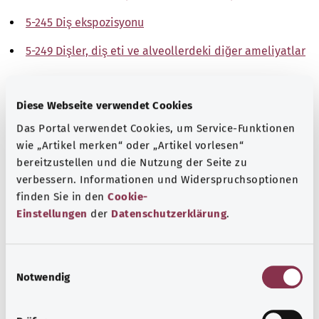
5-245 Diş ekspozisyonu
5-249 Dişler, diş eti ve alveollerdeki diğer ameliyatlar
Not
Diese Webseite verwendet Cookies
Das Portal verwendet Cookies, um Service-Funktionen
Kaynak
wie „Artikel merken“ oder „Artikel vorlesen“
bereitzustellen und die Nutzung der Seite zu
The explanations of ICD and OPS codes are provided by
verbessern. Informationen und Widerspruchsoptionen
the non-profit organization “Was hab’ ich?”
finden Sie in den
Cookie-
gemeinnützige GmbH on behalf of the Federal Ministry of
Einstellungen
der
Datenschutzerklärung
.
Health (BMG).
E
Notwendig
i
n
w
Başa dön