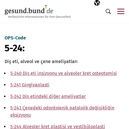
Gezinme menüsünü atla
Seçili dil
TR
Me
Arama
OPS-Code
5-24:
Diş eti, alveol ve çene ameliyatları
5-240 Diş eti insizyonu ve alveoler kret osteotomisi
5-241 Gingivaplasti
5-242 Diş etindeki diğer ameliyatlar
5-243 Çenedeki odontojenik patolojik değişikliğin
eksizyonu
5-244 Alveoler kret plastisi ve vestibüloplasti