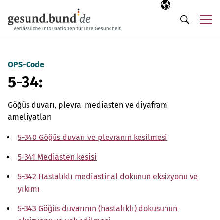
Gezinme menüsünü atla
Seçili dil
TR
Me
Arama
OPS-Code
5-34:
Göğüs duvarı, plevra, mediasten ve diyafram
ameliyatları
5-340 Göğüs duvarı ve plevranın kesilmesi
5-341 Mediasten kesisi
5-342 Hastalıklı mediastinal dokunun eksizyonu ve
yıkımı
5-343 Göğüs duvarının (hastalıklı) dokusunun