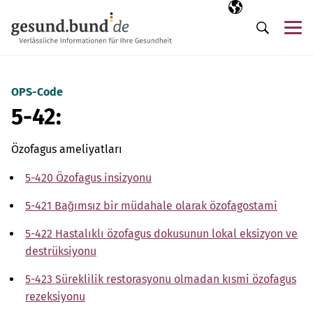
Gezinme menüsünü atla
Seçili dil
TR
Me
Arama
OPS-Code
5-42:
Özofagus ameliyatları
5-420 Özofagus insizyonu
5-421 Bağımsız bir müdahale olarak özofagostami
5-422 Hastalıklı özofagus dokusunun lokal eksizyon ve
destrüksiyonu
5-423 Süreklilik restorasyonu olmadan kısmi özofagus
rezeksiyonu