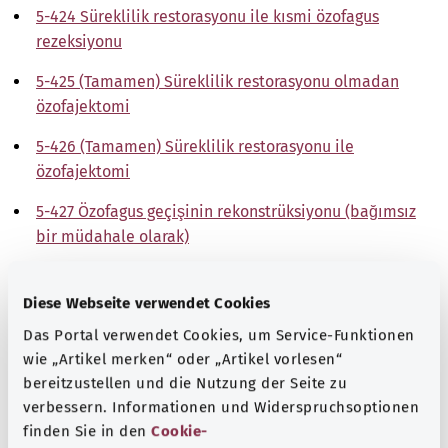
5-424 Süreklilik restorasyonu ile kısmi özofagus
rezeksiyonu
5-425 (Tamamen) Süreklilik restorasyonu olmadan
özofajektomi
5-426 (Tamamen) Süreklilik restorasyonu ile
özofajektomi
5-427 Özofagus geçişinin rekonstrüksiyonu (bağımsız
bir müdahale olarak)
5-428 Atrezide özofagus pasajının rekonstrüksiyonu ve
konjenital özofagotrakeal fistülün onarımı
Diese Webseite verwendet Cookies
Das Portal verwendet Cookies, um Service-Funktionen
5-429 Diğer özofagus ameliyatları
wie „Artikel merken“ oder „Artikel vorlesen“
5-42a Diğer özofagus ameliyatları
bereitzustellen und die Nutzung der Seite zu
verbessern. Informationen und Widerspruchsoptionen
Not
finden Sie in den
Cookie-