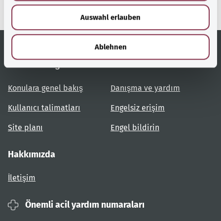
w
Auswahl erlauben
a
h
l
Ablehnen
Yardımcı bağlantılar
Hizmet
Konulara genel bakış
Danışma ve yardım
Kullanıcı talimatları
Engelsiz erişim
Site planı
Engel bildirin
Hakkımızda
İletişim
Önemli acil yardım numaraları