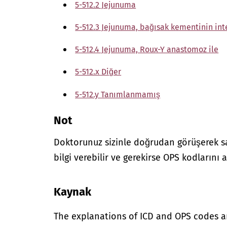
5-512.2 Jejunuma
5-512.3 Jejunuma, bağısak kementinin int
5-512.4 Jejunuma, Roux-Y anastomoz ile
5-512.x Diğer
5-512.y Tanımlanmamış
Not
Doktorunuz sizinle doğrudan görüşerek sağ
bilgi verebilir ve gerekirse OPS kodlarını a
Kaynak
The explanations of ICD and OPS codes a