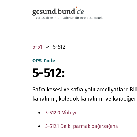
Gezinme menüsünü atla
5-51
5-512
OPS-Code
5-512:
Safra kesesi ve safra yolu ameliyatları: B
kanalının, koledok kanalının ve karaciğe
5-512.0 Mideye
5-512.1 Oniki parmak bağırsağına