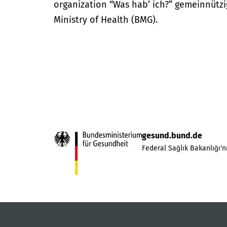
organization “Was hab’ ich?” gemeinnütz
Ministry of Health (BMG).
gesund.bund.de
Federal Sağlık Bakanlığı'nı