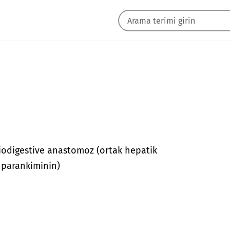
iliodigestive anastomoz (ortak hepatik
r parankiminin)