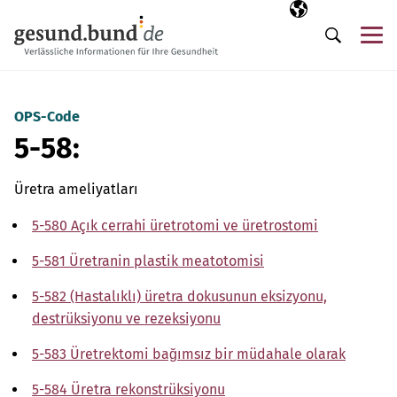
Gezinme menüsünü atla
Seçili dil
TR
Me
Arama
OPS-Code
5-58:
Üretra ameliyatları
5-580 Açık cerrahi üretrotomi ve üretrostomi
5-581 Üretranin plastik meatotomisi
5-582 (Hastalıklı) üretra dokusunun eksizyonu,
destrüksiyonu ve rezeksiyonu
5-583 Üretrektomi bağımsız bir müdahale olarak
5-584 Üretra rekonstrüksiyonu