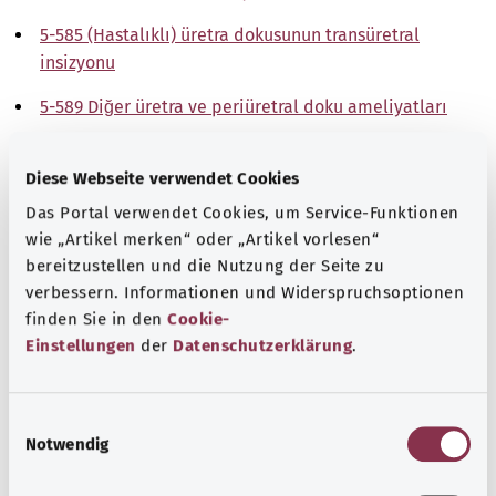
5-585 (Hastalıklı) üretra dokusunun transüretral
insizyonu
5-589 Diğer üretra ve periüretral doku ameliyatları
Not
Diese Webseite verwendet Cookies
Das Portal verwendet Cookies, um Service-Funktionen
wie „Artikel merken“ oder „Artikel vorlesen“
Kaynak
bereitzustellen und die Nutzung der Seite zu
The explanations of ICD and OPS codes are provided by
verbessern. Informationen und Widerspruchsoptionen
the non-profit organization “Was hab’ ich?”
finden Sie in den
Cookie-
Einstellungen
der
Datenschutzerklärung
.
gemeinnützige GmbH on behalf of the Federal Ministry of
Health (BMG).
E
Notwendig
i
n