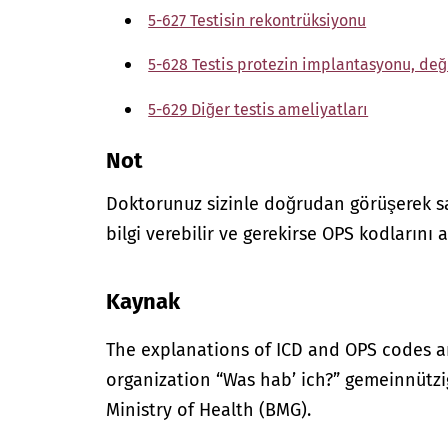
5-627 Testisin rekontrüksiyonu
5-628 Testis protezin implantasyonu, değ
5-629 Diğer testis ameliyatları
Not
Doktorunuz sizinle doğrudan görüşerek sağ
bilgi verebilir ve gerekirse OPS kodlarını a
Kaynak
The explanations of ICD and OPS codes a
organization “Was hab’ ich?” gemeinnütz
Ministry of Health (BMG).