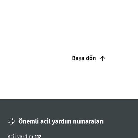
Başa dön
Önemli acil yardım numaraları
Acil yardım
112