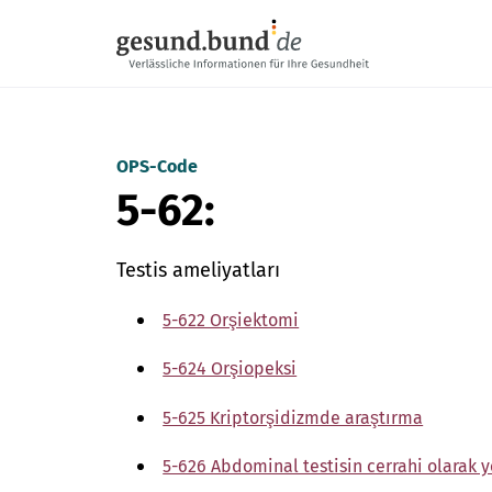
Gezinme menüsünü atla
OPS-Code
5-62:
Testis ameliyatları
5-622 Orşiektomi
5-624 Orşiopeksi
5-625 Kriptorşidizmde araştırma
5-626 Abdominal testisin cerrahi olarak y