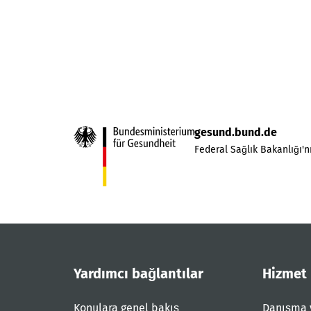
gesund.bund.de
Federal Sağlık Bakanlığı'nı
Yardımcı bağlantılar
Hizmet
Konulara genel bakış
Danışma 