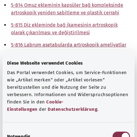
5-814 Omuz ekleminin kapsüler bağ kompleksinde
artroskopik yeniden sabitleme ve plastik cerrahi
5-815 Diz ekleminde bağ ikamesinin artroskopik
olarak çıkarılması ve değiştirilmesi
5-816 Labrum asetabularda artroskopik ameliyatlar
5-819 Diğer artroskopik ameliyatlar
Diese Webseite verwendet Cookies
Not
Das Portal verwendet Cookies, um Service-Funktionen
wie „Artikel merken“ oder „Artikel vorlesen“
bereitzustellen und die Nutzung der Seite zu
verbessern. Informationen und Widerspruchsoptionen
Kaynak
finden Sie in den
Cookie-
The explanations of ICD and OPS codes are provided by
Einstellungen
der
Datenschutzerklärung
.
the non-profit organization “Was hab’ ich?”
gemeinnützige GmbH on behalf of the Federal Ministry of
E
Health (BMG).
Notwendig