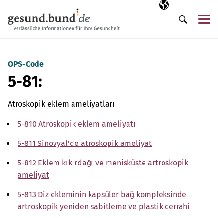
Gezinme menüsünü atla
Seçili dil
TR
Me
Arama
OPS-Code
5-81:
Atroskopik eklem ameliyatları
5-810 Atroskopik eklem ameliyatı
5-811 Sinovyal'de atroskopik ameliyat
5-812 Eklem kıkırdağı ve menisküste artroskopik
ameliyat
5-813 Diz ekleminin kapsüler bağ kompleksinde
artroskopik yeniden sabitleme ve plastik cerrahi