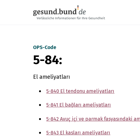
Gezinme menüsünü atla
OPS-Code
5-84:
El ameliyatları
5-840 El tendonu ameliyatları
5-841 El bağları ameliyatları
5-842 Avuç içi ve parmak fasyasındaki am
5-843 El kasları ameliyatları