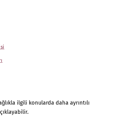
si
rı
lıkla ilgili konularda daha ayrıntılı
çıklayabilir.