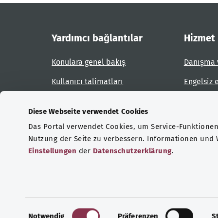
Yardımcı bağlantılar
Hizmet
Konulara genel bakış
Danışma 
Kullanıcı talimatları
Engelsiz 
Site planı
Engel bil
Diese Webseite verwendet Cookies
Das Portal verwendet Cookies, um Service-Funktionen 
Sertifikasyonlar
Nutzung der Seite zu verbessern. Informationen und
Einstellungen
der
Datenschutzerklärung
.
© Telif hakkı 2026 Federal Sağlık Bakanlığı
V
E
Notwendig
Präferenzen
S