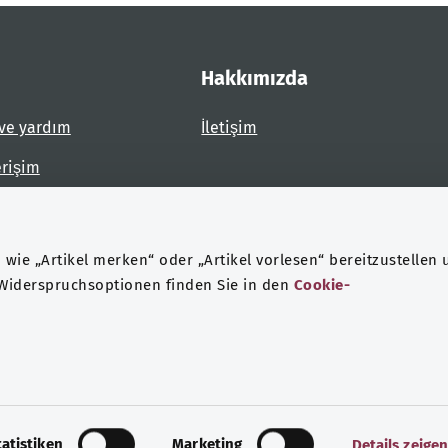
Hakkımızda
ve yardım
İletişim
erişim
dirin
wie „Artikel merken“ oder „Artikel vorlesen“ bereitzustellen 
 Widerspruchsoptionen finden Sie in den
Cookie-
eri koruma
Künye
tatistiken
Marketing
Details zeige