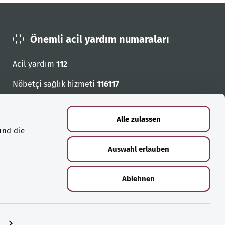
Önemli acil yardım numaraları
Acil yardım
112
Nöbetçi sağlık hizmeti
116117
Acil cagri numaralari
Alle zulassen
und die
Auswahl erlauben
Ablehnen
n