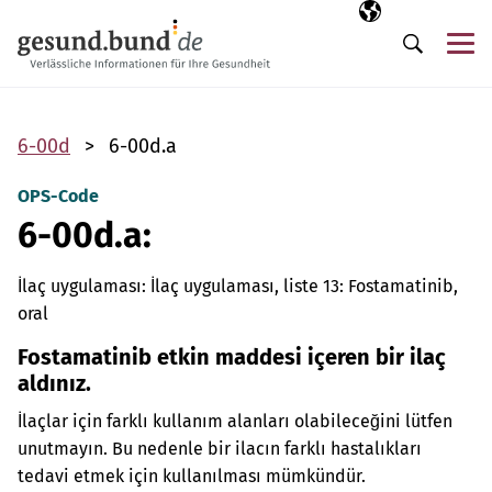
Gezinme menüsünü atla
Seçili dil
TR
Me
Arama
6-00d
6-00d.a
OPS-Code
6-00d.a:
İlaç uygulaması: İlaç uygulaması, liste 13: Fostamatinib,
oral
Fostamatinib etkin maddesi içeren bir ilaç
aldınız.
İlaçlar için farklı kullanım alanları olabileceğini lütfen
unutmayın. Bu nedenle bir ilacın farklı hastalıkları
tedavi etmek için kullanılması mümkündür.