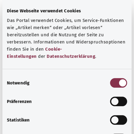
und wie Arzneimittel zugelassen werden
Diese Webseite verwendet Cookies
Ayrıntılı bilgi edinin
Das Portal verwendet Cookies, um Service-Funktionen
wie „Artikel merken“ oder „Artikel vorlesen“
bereitzustellen und die Nutzung der Seite zu
verbessern. Informationen und Widerspruchsoptionen
finden Sie in den
Cookie-
Einstellungen
der
Datenschutzerklärung
.
E
Notwendig
i
n
w
Präferenzen
i
Beratung und Hilfe
l
l
Statistiken
Eine Auswahl verschiedener Beratungs- und
i
Informationsangebote zu bestimmten