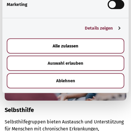
g
Marketing
Gesundheitsthemen.
u
n
Ayrıntılı bilgi edinin
g
Details zeigen
s
a
u
Alle zulassen
s
w
Auswahl erlauben
a
h
l
Ablehnen
Selbsthilfe
Selbsthilfegruppen bieten Austausch und Unterstützung
für Menschen mit chronischen Erkrankungen,