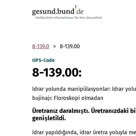
Gezinme menüsünü atla
8-139.0
8-139.00
OPS-Code
8-139.00:
İdrar yolunda manipülasyonlar: İdrar yol
bujinajı: Floroskopi olmadan
Üretranız daralmıştı. Üretranızdaki b
genişletildi.
İdrar yapıldığında, idrar üretra yoluyla m