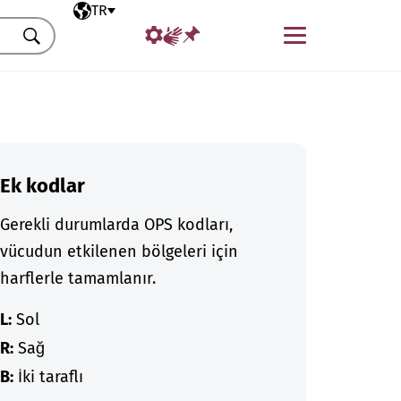
Seçili dil
TR
Menü
Ara
Ek kodlar
Gerekli durumlarda OPS kodları,
vücudun etkilenen bölgeleri için
harflerle tamamlanır.
L:
Sol
R:
Sağ
B:
İki taraflı