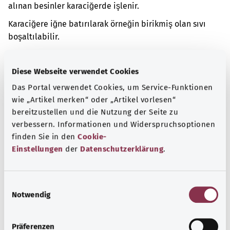
alınan besinler karaciğerde işlenir.
Karaciğere iğne batırılarak örneğin birikmiş olan sıvı
boşaltılabilir.
Ek kodlar
Diese Webseite verwendet Cookies
Das Portal verwendet Cookies, um Service-Funktionen
wie „Artikel merken“ oder „Artikel vorlesen“
Not
bereitzustellen und die Nutzung der Seite zu
verbessern. Informationen und Widerspruchsoptionen
finden Sie in den
Cookie-
Kaynak
Einstellungen
der
Datenschutzerklärung
.
Federal Sağlık Bakanlığı (BMG) adına "Was hab' ich?"
gemeinnützige GmbH tarafından sağlanmıştır.
E
Notwendig
i
n
Başa dön
w
Präferenzen