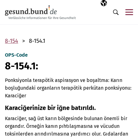
Gezinme menüsünü atla
Seçili dil
TR
Me
Arama
8-154
8-154.1
OPS-Code
8-154.1:
Ponksiyonla terapötik aspirasyon ve boşaltma: Karın
boşluğundaki organların terapötik perkütan ponksiyonu:
Karaciğer
Karaciğerinize bir iğne batırıldı.
Karaciğer, sağ üst karın bölgesinde bulunan önemli bir
organdır. Örneğin kanın pıhtılaşmasına ve vücudun
toksinlerden arındırılmasına yardımcı olur. Gıdalardan