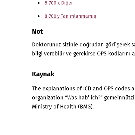
8-700.x Diğer
8-700.y Tanımlanmamış
Not
Doktorunuz sizinle doğrudan görüşerek sağ
bilgi verebilir ve gerekirse OPS kodlarını a
Kaynak
The explanations of ICD and OPS codes a
organization “Was hab’ ich?” gemeinnütz
Ministry of Health (BMG).