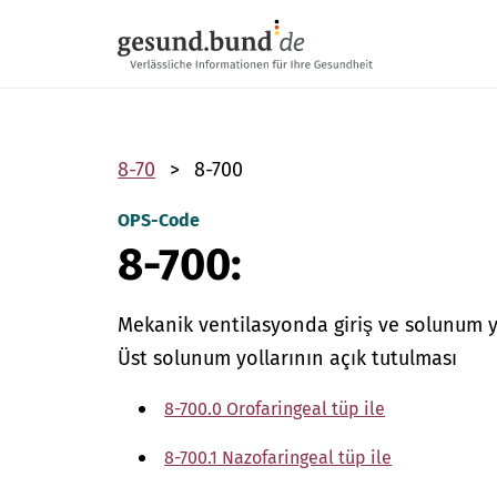
Gezinme menüsünü atla
8-70
8-700
OPS-Code
8-700:
Mekanik ventilasyonda giriş ve solunum yo
Üst solunum yollarının açık tutulması
8-700.0 Orofaringeal tüp ile
8-700.1 Nazofaringeal tüp ile