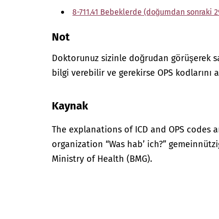
8-711.41 Bebeklerde (doğumdan sonraki 29.
Not
Doktorunuz sizinle doğrudan görüşerek sağ
bilgi verebilir ve gerekirse OPS kodlarını a
Kaynak
The explanations of ICD and OPS codes a
organization “Was hab’ ich?” gemeinnütz
Ministry of Health (BMG).