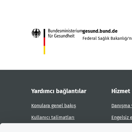
gesund.bund.de
Federal Sağlık Bakanlığı'nı
Yardımcı bağlantılar
Hizmet
Konulara genel bakış
Danışma 
Kullanıcı talimatları
Engelsiz 
Site planı
Engel bil