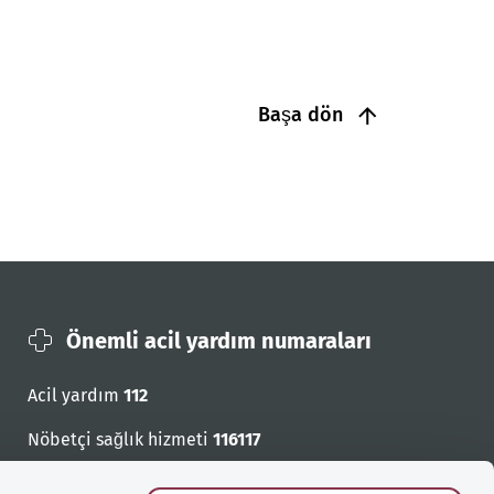
Başa dön
Önemli acil yardım numaraları
Acil yardım
112
Nöbetçi sağlık hizmeti
116117
Acil cagri numaralari