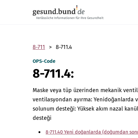
Gezinme menüsünü atla
8-711
8-711.4
OPS-Code
8-711.4:
Maske veya tüp üzerinden mekanik venti
ventilasyondan ayırma: Yenidoğanlarda 
solunum desteği: Yüksek akım nazal kanül
desteği
8-711.40 Yeni doğanlarda (doğumdan sonrak