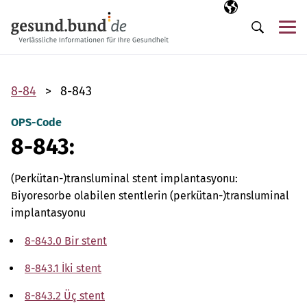
Gezinme menüsünü atla
Seçili dil
TR
Me
Arama
8-84
8-843
OPS-Code
8-843:
(Perkütan-)transluminal stent implantasyonu:
Biyoresorbe olabilen stentlerin (perkütan-)transluminal
implantasyonu
8-843.0 Bir stent
8-843.1 İki stent
8-843.2 Üç stent