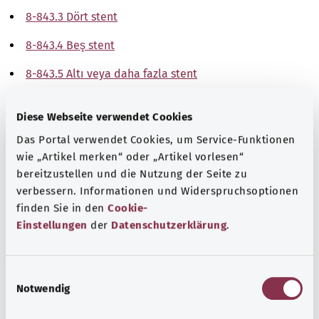
8-843.3 Dört stent
8-843.4 Beş stent
8-843.5 Altı veya daha fazla stent
Not
Diese Webseite verwendet Cookies
Das Portal verwendet Cookies, um Service-Funktionen
wie „Artikel merken“ oder „Artikel vorlesen“
Kaynak
bereitzustellen und die Nutzung der Seite zu
verbessern. Informationen und Widerspruchsoptionen
The explanations of ICD and OPS codes are provided by
finden Sie in den
Cookie-
the non-profit organization “Was hab’ ich?”
Einstellungen
der
Datenschutzerklärung
.
gemeinnützige GmbH on behalf of the Federal Ministry of
Health (BMG).
E
Notwendig
i
n