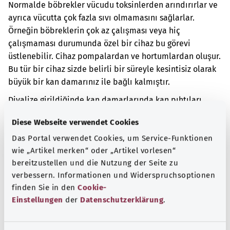
Normalde böbrekler vücudu toksinlerden arındırırlar ve
ayrıca vücutta çok fazla sıvı olmamasını sağlarlar.
Örneğin böbreklerin çok az çalışması veya hiç
çalışmaması durumunda özel bir cihaz bu görevi
üstlenebilir. Cihaz pompalardan ve hortumlardan oluşur.
Bu tür bir cihaz sizde belirli bir süreyle kesintisiz olarak
büyük bir kan damarınız ile bağlı kalmıştır.
Diyalize girildiğinde kan damarlarında kan pıhtıları
oluşabilir. Bu durum özellikle diyaliz cihazı için
Diese Webseite verwendet Cookies
kullanılan kan damarını etkiler. Bu nedenle, kan
pıhtılarını önlemeye yönelik bir ilaç kullanılabilir.
Das Portal verwendet Cookies, um Service-Funktionen
wie „Artikel merken“ oder „Artikel vorlesen“
Ek kodlar
bereitzustellen und die Nutzung der Seite zu
verbessern. Informationen und Widerspruchsoptionen
finden Sie in den
Cookie-
Einstellungen
der
Datenschutzerklärung
.
Not