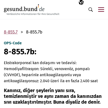
Gezinme menüsünü atla
Seçili dil
TR
Me
Arama
8-855.7
8-855.7b
OPS-Code
8-855.7b:
Ekstrakorporeal kan dolaşımı ve tedavisi:
Hemodiyafiltrasyon: Sürekli, venovenöz, pompalı
(CVVHDF), heparinle antikoagülasyonlu veya
antikoagülasyonsuz: 2.040 üzeri ila en fazla 2.400 saat
Kanınız, diğer şeylerin yanı sıra,
temizlenmiştir ve aynı zaman da kanınızdan
sıvı uzaklaştırılmıştır. Buna diyaliz de denir.