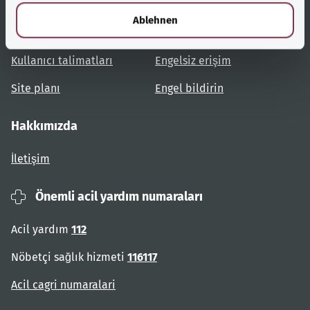
Yardımcı bağlantılar
Hizmet
l
Ablehnen
Konulara genel bakış
Danışma ve yardım
Kullanıcı talimatları
Engelsiz erişim
Site planı
Engel bildirin
Hakkımızda
İletişim
Önemli acil yardım numaraları
Acil yardım
112
Nöbetçi sağlık hizmeti
116117
Acil cagri numaralari