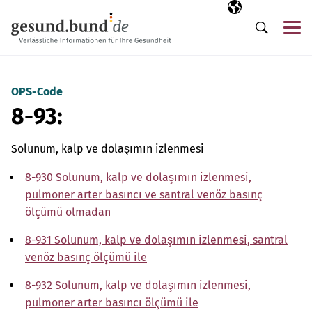
Gezinme menüsünü atla
Seçili dil
TR
Me
Arama
OPS-Code
8-93:
Solunum, kalp ve dolaşımın izlenmesi
8-930 Solunum, kalp ve dolaşımın izlenmesi,
pulmoner arter basıncı ve santral venöz basınç
ölçümü olmadan
8-931 Solunum, kalp ve dolaşımın izlenmesi, santral
venöz basınç ölçümü ile
8-932 Solunum, kalp ve dolaşımın izlenmesi,
pulmoner arter basıncı ölçümü ile