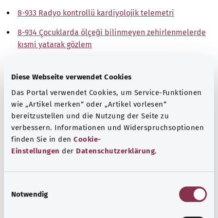
8-933 Radyo kontrollü kardiyolojik telemetri
8-934 Çocuklarda ölçeği bilinmeyen zehirlenmelerde
kısmi yatarak gözlem
Not
Diese Webseite verwendet Cookies
Das Portal verwendet Cookies, um Service-Funktionen
wie „Artikel merken“ oder „Artikel vorlesen“
Kaynak
bereitzustellen und die Nutzung der Seite zu
The explanations of ICD and OPS codes are provided by
verbessern. Informationen und Widerspruchsoptionen
the non-profit organization “Was hab’ ich?”
finden Sie in den
Cookie-
gemeinnützige GmbH on behalf of the Federal Ministry of
Einstellungen
der
Datenschutzerklärung
.
Health (BMG).
E
Notwendig
i
n