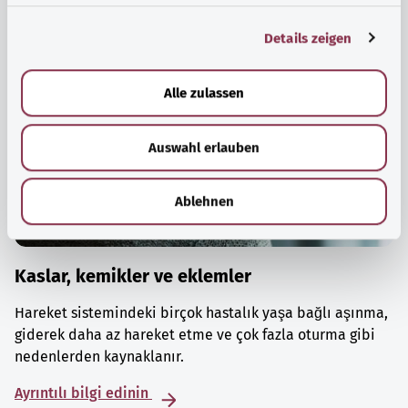
g
Details zeigen
s
a
u
Alle zulassen
s
w
Auswahl erlauben
a
h
l
Ablehnen
Kaslar, kemikler ve eklemler
Hareket sistemindeki birçok hastalık yaşa bağlı aşınma,
giderek daha az hareket etme ve çok fazla oturma gibi
nedenlerden kaynaklanır.
Ayrıntılı bilgi edinin