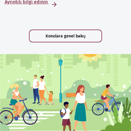
Ayrıntılı bilgi edinin
Konulara genel bakış