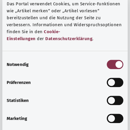
Das Portal verwendet Cookies, um Service-Funktionen
wie „Artikel merken“ oder „Artikel vorlesen“
bereitzustellen und die Nutzung der Seite zu
verbessern. Informationen und Widerspruchsoptionen
finden Sie in den
Cookie-
Einstellungen
der
Datenschutzerklärung
.
E
Notwendig
i
n
w
Präferenzen
i
Ruh ve huzur
l
Spor mu, meditasyon mu? Günlük yaşamın stres ve
l
Statistiken
sıkıntılarıyla başa çıkmak, iç huzuru arttırmak veya
i
dinlenmek için çeşitli önlemler vardır.
g
Marketing
u
Ayrıntılı bilgi edinin
n