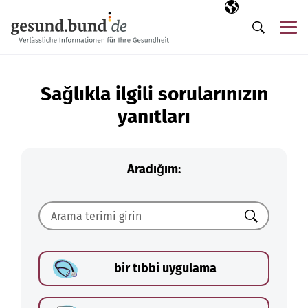
Gezinme menüsünü atla
Seçili dil
TR
Me
Arama
Sağlıkla ilgili sorularınızın
yanıtları
Aradığım:
Ara
bir tıbbi uygulama