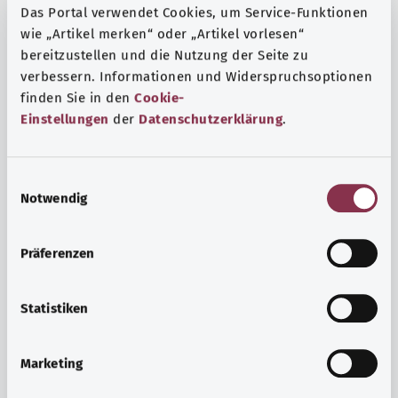
Das Portal verwendet Cookies, um Service-Funktionen
wie „Artikel merken“ oder „Artikel vorlesen“
bereitzustellen und die Nutzung der Seite zu
verbessern. Informationen und Widerspruchsoptionen
finden Sie in den
Cookie-
Einstellungen
der
Datenschutzerklärung
.
E
Notwendig
i
n
w
Präferenzen
i
Ruh ve huzur
l
Spor mu, meditasyon mu? Günlük yaşamın stres ve
l
Statistiken
sıkıntılarıyla başa çıkmak, iç huzuru arttırmak veya
i
dinlenmek için çeşitli önlemler vardır.
g
Marketing
u
Ayrıntılı bilgi edinin
n