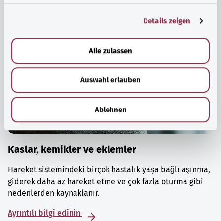
g
Details zeigen
s
a
u
Alle zulassen
s
w
Auswahl erlauben
a
h
l
Ablehnen
Kaslar, kemikler ve eklemler
Hareket sistemindeki birçok hastalık yaşa bağlı aşınma,
giderek daha az hareket etme ve çok fazla oturma gibi
nedenlerden kaynaklanır.
Ayrıntılı bilgi edinin