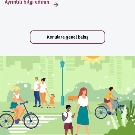
Ayrıntılı bilgi edinin
Konulara genel bakış