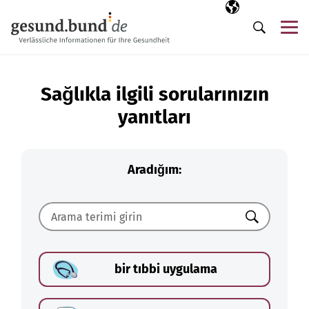
Gezinme menüsünü atla
Seçili dil
TR
Me
Arama
Sağlıkla ilgili sorularınızın
yanıtları
Aradığım:
Ara
bir tıbbi uygulama