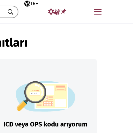
Seçili dil
TR
Menü
Ara
ıtları
ICD veya OPS kodu arıyorum