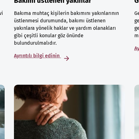
Bakımı üstlenen yakınlar
G
vi
Bakıma muhtaç kişilerin bakımını yakınlarının
Ge
üstlenmesi durumunda, bakımı üstlenen
ge
yakınlara yönelik haklar ve yardım olanakları
ge
gibi çeşitli konular göz önünde
mu
bulundurulmalıdır.
Ay
Ayrıntılı bilgi edinin