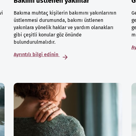
Bakımı üstlenen yakınlar
G
vi
Bakıma muhtaç kişilerin bakımını yakınlarının
Ge
üstlenmesi durumunda, bakımı üstlenen
ge
yakınlara yönelik haklar ve yardım olanakları
ge
gibi çeşitli konular göz önünde
mu
bulundurulmalıdır.
Ay
Ayrıntılı bilgi edinin