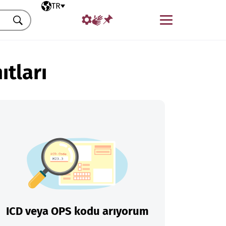
Seçili dil
TR
Menü
Ara
ıtları
ICD veya OPS kodu arıyorum