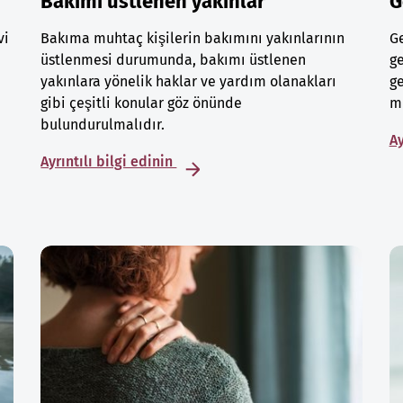
Bakımı üstlenen yakınlar
G
vi
Bakıma muhtaç kişilerin bakımını yakınlarının
Ge
üstlenmesi durumunda, bakımı üstlenen
ge
yakınlara yönelik haklar ve yardım olanakları
ge
gibi çeşitli konular göz önünde
mu
bulundurulmalıdır.
Ay
Ayrıntılı bilgi edinin