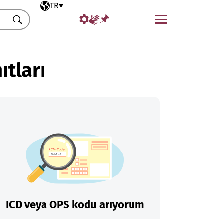
Seçili dil
TR
Menü
Ara
ıtları
ICD veya OPS kodu arıyorum