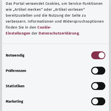
Das Portal verwendet Cookies, um Service-Funktionen
wie „Artikel merken“ oder „Artikel vorlesen“
bereitzustellen und die Nutzung der Seite zu
verbessern. Informationen und Widerspruchsoptionen
finden Sie in den
Cookie-
Einstellungen
der
Datenschutzerklärung
.
E
Notwendig
i
n
w
Präferenzen
i
Ruh ve huzur
l
Spor mu, meditasyon mu? Günlük yaşamın stres ve
l
Statistiken
sıkıntılarıyla başa çıkmak, iç huzuru arttırmak veya
i
dinlenmek için çeşitli önlemler vardır.
g
Marketing
u
Ayrıntılı bilgi edinin
n