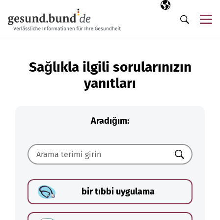
Gezinme menüsünü atla
Seçili dil
TR
Me
Arama
Sağlıkla ilgili sorularınızın
yanıtları
Aradığım:
Ara
bir tıbbi uygulama