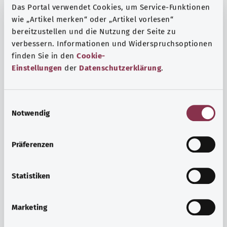
Das Portal verwendet Cookies, um Service-Funktionen
wie „Artikel merken“ oder „Artikel vorlesen“
bereitzustellen und die Nutzung der Seite zu
verbessern. Informationen und Widerspruchsoptionen
finden Sie in den
Cookie-
Einstellungen
der
Datenschutzerklärung
.
E
Notwendig
i
n
w
Präferenzen
i
Ruh ve huzur
l
Spor mu, meditasyon mu? Günlük yaşamın stres ve
l
Statistiken
sıkıntılarıyla başa çıkmak, iç huzuru arttırmak veya
i
dinlenmek için çeşitli önlemler vardır.
g
Marketing
u
Ayrıntılı bilgi edinin
n