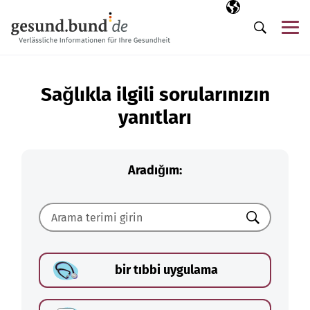
Gezinme menüsünü atla
Seçili dil
TR
Me
Arama
Sağlıkla ilgili sorularınızın
yanıtları
Aradığım:
Ara
bir tıbbi uygulama