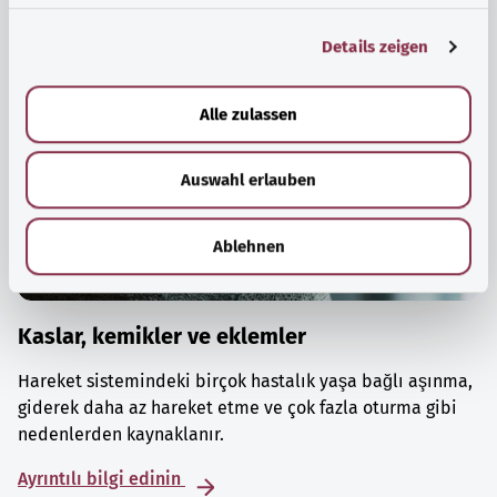
g
Details zeigen
s
a
u
Alle zulassen
s
w
Auswahl erlauben
a
h
l
Ablehnen
Kaslar, kemikler ve eklemler
Hareket sistemindeki birçok hastalık yaşa bağlı aşınma,
giderek daha az hareket etme ve çok fazla oturma gibi
nedenlerden kaynaklanır.
Ayrıntılı bilgi edinin