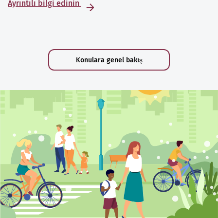
Ayrıntılı bilgi edinin
Konulara genel bakış