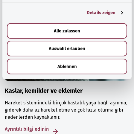
g
Details zeigen
s
a
u
Alle zulassen
s
w
Auswahl erlauben
a
h
l
Ablehnen
Kaslar, kemikler ve eklemler
Hareket sistemindeki birçok hastalık yaşa bağlı aşınma,
giderek daha az hareket etme ve çok fazla oturma gibi
nedenlerden kaynaklanır.
Ayrıntılı bilgi edinin