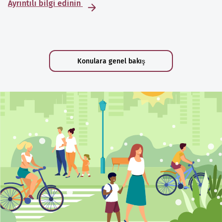
Ayrıntılı bilgi edinin
Konulara genel bakış