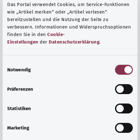
Das Portal verwendet Cookies, um Service-Funktionen
wie „Artikel merken“ oder „Artikel vorlesen“
bereitzustellen und die Nutzung der Seite zu
verbessern. Informationen und Widerspruchsoptionen
finden Sie in den
Cookie-
Einstellungen
der
Datenschutzerklärung
.
E
Notwendig
i
n
w
Präferenzen
i
Ruh ve huzur
l
Spor mu, meditasyon mu? Günlük yaşamın stres ve
l
Statistiken
sıkıntılarıyla başa çıkmak, iç huzuru arttırmak veya
i
dinlenmek için çeşitli önlemler vardır.
g
Marketing
u
Ayrıntılı bilgi edinin
n