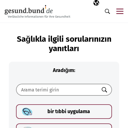
Gezinme menüsünü atla
Seçili dil
TR
Me
Arama
Sağlıkla ilgili sorularınızın
yanıtları
Aradığım:
Ara
bir tıbbi uygulama