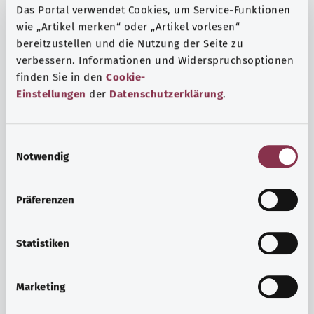
Das Portal verwendet Cookies, um Service-Funktionen
wie „Artikel merken“ oder „Artikel vorlesen“
bereitzustellen und die Nutzung der Seite zu
verbessern. Informationen und Widerspruchsoptionen
finden Sie in den
Cookie-
Einstellungen
der
Datenschutzerklärung
.
E
Notwendig
i
n
w
Präferenzen
i
Ruh ve huzur
l
Spor mu, meditasyon mu? Günlük yaşamın stres ve
l
Statistiken
sıkıntılarıyla başa çıkmak, iç huzuru arttırmak veya
i
dinlenmek için çeşitli önlemler vardır.
g
Marketing
u
Ayrıntılı bilgi edinin
n