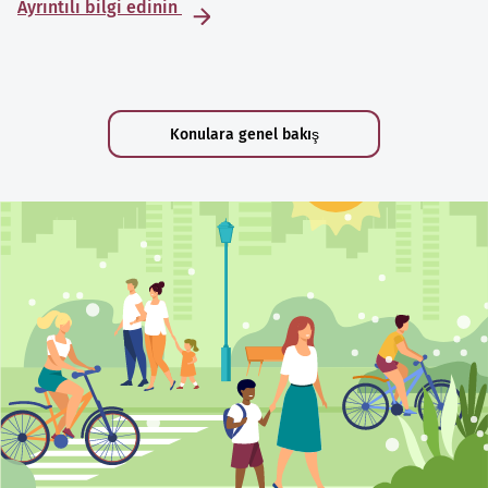
Ayrıntılı bilgi edinin
Konulara genel bakış