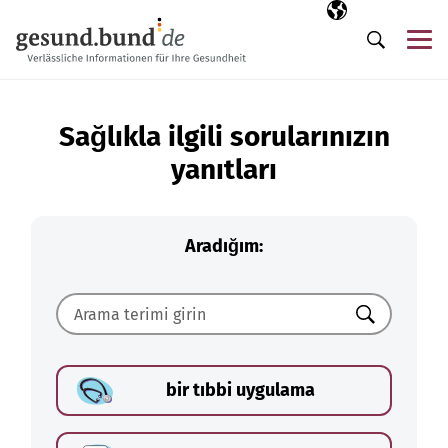
Gezinme menüsünü atla
Seçili dil
TR
Me
Arama
Sağlıkla ilgili sorularınızın
yanıtları
Aradığım:
Ara
bir tıbbi uygulama