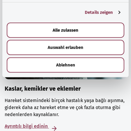
g
Details zeigen
s
a
u
Alle zulassen
s
w
Auswahl erlauben
a
h
l
Ablehnen
Kaslar, kemikler ve eklemler
Hareket sistemindeki birçok hastalık yaşa bağlı aşınma,
giderek daha az hareket etme ve çok fazla oturma gibi
nedenlerden kaynaklanır.
Ayrıntılı bilgi edinin