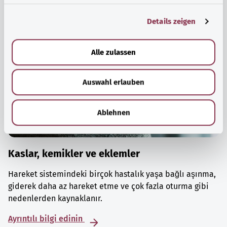
g
Details zeigen
s
a
u
Alle zulassen
s
w
Auswahl erlauben
a
h
l
Ablehnen
Kaslar, kemikler ve eklemler
Hareket sistemindeki birçok hastalık yaşa bağlı aşınma,
giderek daha az hareket etme ve çok fazla oturma gibi
nedenlerden kaynaklanır.
Ayrıntılı bilgi edinin