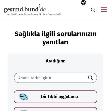
Gezinme menüsünü atla
Seçili dil
TR
Me
Arama
Sağlıkla ilgili sorularınızın
yanıtları
Aradığım:
Ara
bir tıbbi uygulama