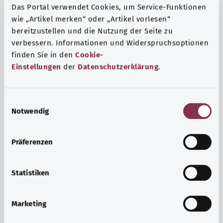
Das Portal verwendet Cookies, um Service-Funktionen
wie „Artikel merken“ oder „Artikel vorlesen“
bereitzustellen und die Nutzung der Seite zu
verbessern. Informationen und Widerspruchsoptionen
finden Sie in den
Cookie-
Einstellungen
der
Datenschutzerklärung
.
E
Notwendig
i
n
w
Präferenzen
i
Ruh ve huzur
l
Spor mu, meditasyon mu? Günlük yaşamın stres ve
l
Statistiken
sıkıntılarıyla başa çıkmak, iç huzuru arttırmak veya
i
dinlenmek için çeşitli önlemler vardır.
g
Marketing
u
Ayrıntılı bilgi edinin
n