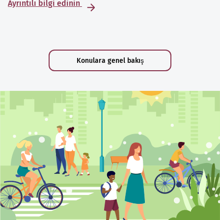
Ayrıntılı bilgi edinin
Konulara genel bakış