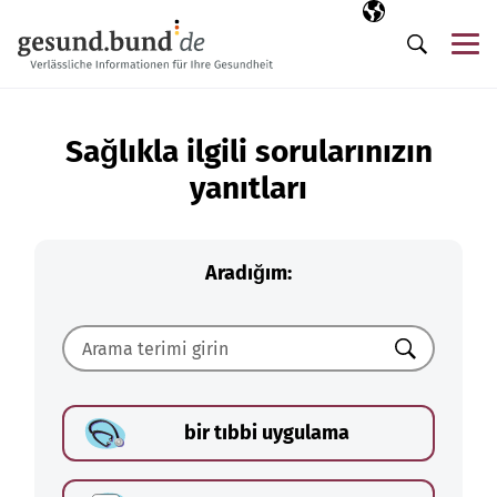
Gezinme menüsünü atla
Seçili dil
TR
Me
Arama
Sağlıkla ilgili sorularınızın
yanıtları
Aradığım:
Ara
bir tıbbi uygulama