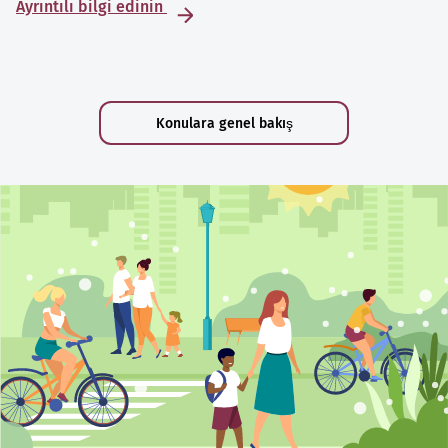
Ayrıntılı bilgi edinin
Konulara genel bakış