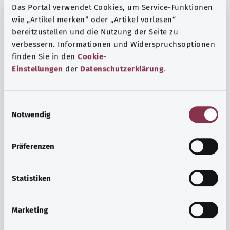
Das Portal verwendet Cookies, um Service-Funktionen
wie „Artikel merken“ oder „Artikel vorlesen“
bereitzustellen und die Nutzung der Seite zu
verbessern. Informationen und Widerspruchsoptionen
finden Sie in den
Cookie-
Einstellungen
der
Datenschutzerklärung
.
E
Notwendig
i
n
w
Präferenzen
i
Ruh ve huzur
l
Spor mu, meditasyon mu? Günlük yaşamın stres ve
l
Statistiken
sıkıntılarıyla başa çıkmak, iç huzuru arttırmak veya
i
dinlenmek için çeşitli önlemler vardır.
g
Marketing
u
Ayrıntılı bilgi edinin
n