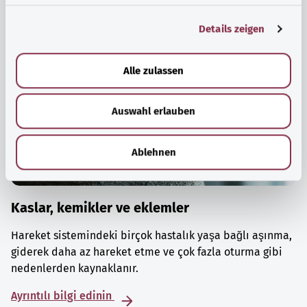
g
Details zeigen
s
a
u
Alle zulassen
s
w
Auswahl erlauben
a
h
l
Ablehnen
Kaslar, kemikler ve eklemler
Hareket sistemindeki birçok hastalık yaşa bağlı aşınma,
giderek daha az hareket etme ve çok fazla oturma gibi
nedenlerden kaynaklanır.
Ayrıntılı bilgi edinin