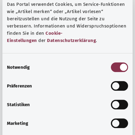
Das Portal verwendet Cookies, um Service-Funktionen
wie „Artikel merken“ oder „Artikel vorlesen“
bereitzustellen und die Nutzung der Seite zu
verbessern. Informationen und Widerspruchsoptionen
finden Sie in den
Cookie-
Einstellungen
der
Datenschutzerklärung
.
E
Notwendig
i
n
w
Präferenzen
i
Ruh ve huzur
l
Spor mu, meditasyon mu? Günlük yaşamın stres ve
l
Statistiken
sıkıntılarıyla başa çıkmak, iç huzuru arttırmak veya
i
dinlenmek için çeşitli önlemler vardır.
g
Marketing
u
Ayrıntılı bilgi edinin
n