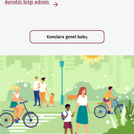
Ayrıntılı bilgi edinin
Konulara genel bakış