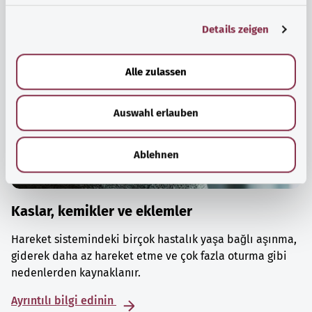
g
Details zeigen
s
a
u
Alle zulassen
s
w
Auswahl erlauben
a
h
l
Ablehnen
Kaslar, kemikler ve eklemler
Hareket sistemindeki birçok hastalık yaşa bağlı aşınma,
giderek daha az hareket etme ve çok fazla oturma gibi
nedenlerden kaynaklanır.
Ayrıntılı bilgi edinin