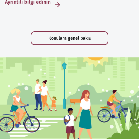
Ayrıntılı bilgi edinin
Konulara genel bakış