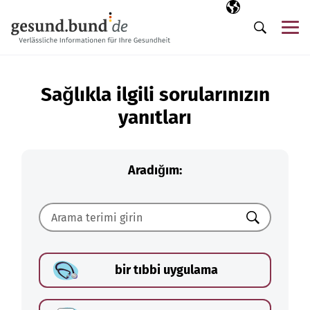
Gezinme menüsünü atla
Seçili dil
TR
Me
Arama
Sağlıkla ilgili sorularınızın
yanıtları
Aradığım:
Ara
bir tıbbi uygulama