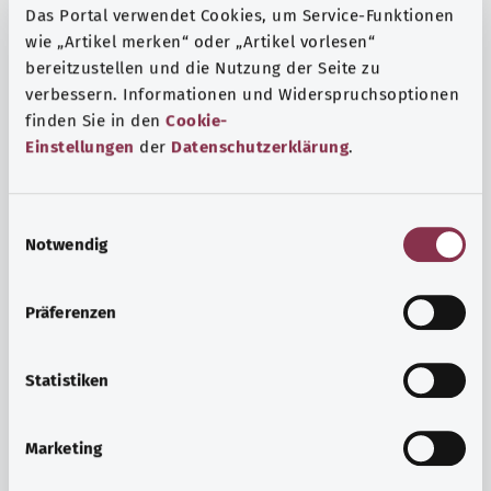
Das Portal verwendet Cookies, um Service-Funktionen
wie „Artikel merken“ oder „Artikel vorlesen“
bereitzustellen und die Nutzung der Seite zu
verbessern. Informationen und Widerspruchsoptionen
finden Sie in den
Cookie-
Einstellungen
der
Datenschutzerklärung
.
E
Notwendig
i
n
w
Präferenzen
i
Ruh ve huzur
l
Spor mu, meditasyon mu? Günlük yaşamın stres ve
l
Statistiken
sıkıntılarıyla başa çıkmak, iç huzuru arttırmak veya
i
dinlenmek için çeşitli önlemler vardır.
g
Marketing
u
Ayrıntılı bilgi edinin
n