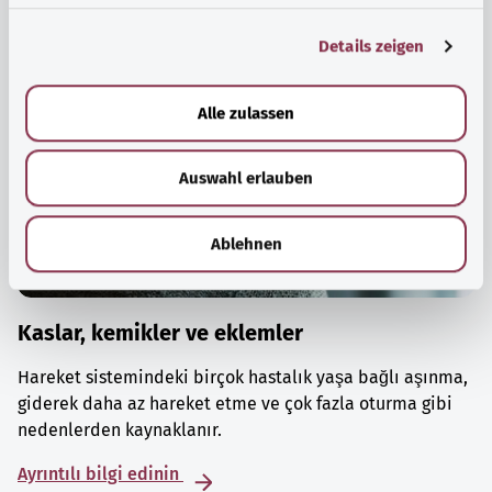
g
Details zeigen
s
a
u
Alle zulassen
s
w
Auswahl erlauben
a
h
l
Ablehnen
Kaslar, kemikler ve eklemler
Hareket sistemindeki birçok hastalık yaşa bağlı aşınma,
giderek daha az hareket etme ve çok fazla oturma gibi
nedenlerden kaynaklanır.
Ayrıntılı bilgi edinin