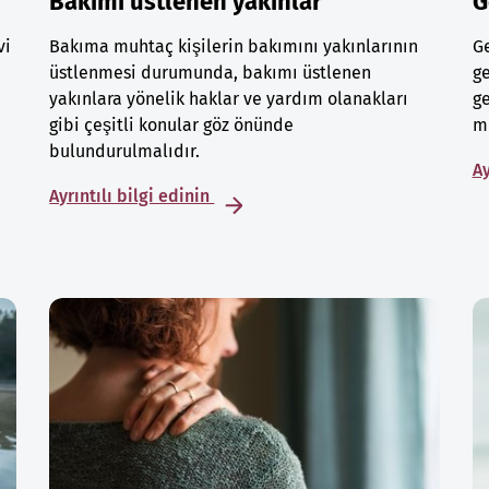
Bakımı üstlenen yakınlar
G
vi
Bakıma muhtaç kişilerin bakımını yakınlarının
Ge
üstlenmesi durumunda, bakımı üstlenen
ge
yakınlara yönelik haklar ve yardım olanakları
ge
gibi çeşitli konular göz önünde
mu
bulundurulmalıdır.
Ay
Ayrıntılı bilgi edinin