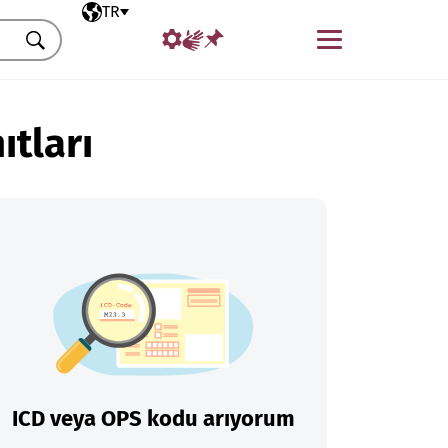
Seçili dil
TR
Menü
Ara
ıtları
ICD veya OPS kodu arıyorum