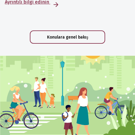
Ayrıntılı bilgi edinin
Konulara genel bakış