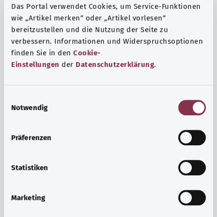
Das Portal verwendet Cookies, um Service-Funktionen
wie „Artikel merken“ oder „Artikel vorlesen“
bereitzustellen und die Nutzung der Seite zu
verbessern. Informationen und Widerspruchsoptionen
finden Sie in den
Cookie-
Einstellungen
der
Datenschutzerklärung
.
E
Notwendig
i
n
w
Präferenzen
i
Ruh ve huzur
l
Spor mu, meditasyon mu? Günlük yaşamın stres ve
l
Statistiken
sıkıntılarıyla başa çıkmak, iç huzuru arttırmak veya
i
dinlenmek için çeşitli önlemler vardır.
g
Marketing
u
Ayrıntılı bilgi edinin
n