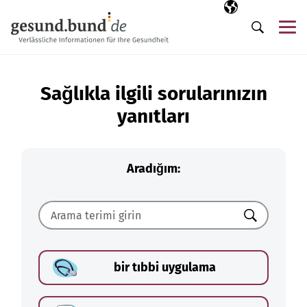
Gezinme menüsünü atla
Seçili dil
TR
Me
Arama
Sağlıkla ilgili sorularınızın
yanıtları
Aradığım:
Ara
bir tıbbi uygulama