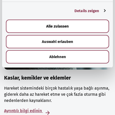
g
Details zeigen
s
a
u
Alle zulassen
s
w
Auswahl erlauben
a
h
l
Ablehnen
Kaslar, kemikler ve eklemler
Hareket sistemindeki birçok hastalık yaşa bağlı aşınma,
giderek daha az hareket etme ve çok fazla oturma gibi
nedenlerden kaynaklanır.
Ayrıntılı bilgi edinin