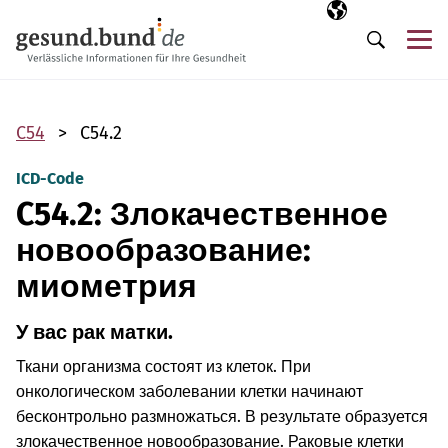
Пропустить навигацию
Выбранный язы
RU
М
Поиск
C54
C54.2
ICD-Code
C54.2: Злокачественное
новообразование:
миометрия
У вас рак матки.
Ткани организма состоят из клеток. При
онкологическом заболевании клетки начинают
бесконтрольно размножаться. В результате образуется
злокачественное новообразование. Раковые клетки