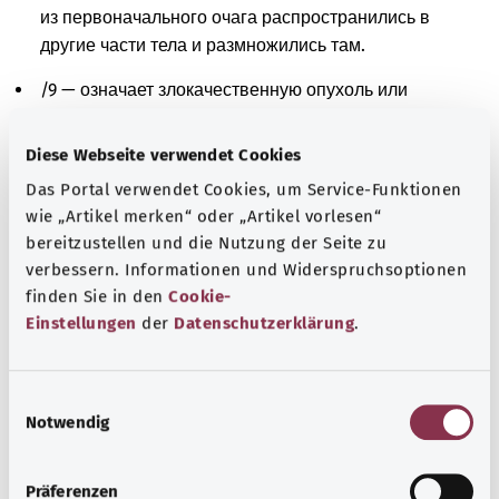
из первоначального очага распространились в
другие части тела и размножились там.
/9 — означает злокачественную опухоль или
метастазы. Клетки пораженной ткани изменены и
делятся неконтролируемо. Однако нельзя сказать,
Diese Webseite verwendet Cookies
происходят ли эти клетки из ткани в пораженной
Das Portal verwendet Cookies, um Service-Funktionen
области или проникли туда из других очагов в
wie „Artikel merken“ oder „Artikel vorlesen“
организме.
bereitzustellen und die Nutzung der Seite zu
verbessern. Informationen und Widerspruchsoptionen
Дополнительные обозначения
finden Sie in den
Cookie-
Einstellungen
der
Datenschutzerklärung
.
Указание
E
Notwendig
i
n
Источник
w
Präferenzen